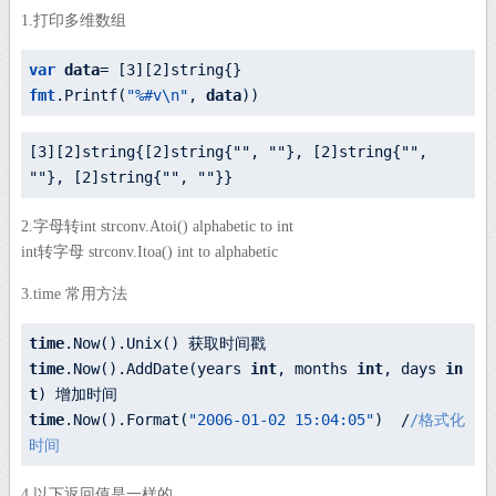
1.打印多维数组
var
data
= [
3
][
2
fmt
.
Printf
(
"%#v\n"
, 
data
[
3
]
[
2
]
string
{[
2
]string{"", ""}
, 
[
2
]
string
{"", 
""}
, 
[
2
]
string
{"", ""}
2.字母转int strconv.Atoi() alphabetic to int
int转字母 strconv.Itoa() int to alphabetic
3.time 常用方法
time
time
.Now().AddDate(years 
int
, months 
int
, days 
in
t
time
.Now().Format(
"2006-01-02 15:04:05"
)  /
/格式化
4.以下返回值是一样的