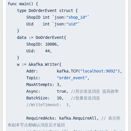
func main() {

    type DoOrderEvent struct {

        ShopID int `json:
"shop_id"
`

        Uid    int `json:
"uid"
`

    }

    data := DoOrderEvent{

        ShopID: 
10086
,

        Uid:    
44
,

    }

    w := &
kafka.
Writer{

        Addr:        
kafka.
TCP(
"localhost:9092"
),

        Topic:       
"order_event"
,

        MaxAttempts: 
3
,

        Async:       true, 
//异步发送消息 提高效率
        BatchSize:   
10
,   
//批量发送消息
//WriteTimeout:  3,
        RequiredAcks: 
kafka.
RequireAll, 
// 表示所
有副本节点都确认消息后才返回