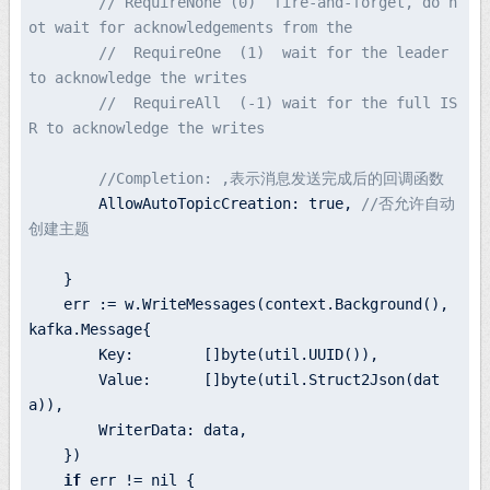
// RequireNone (0)  fire-and-forget, do n
ot wait for acknowledgements from the
//  RequireOne  (1)  wait for the leader 
to acknowledge the writes
//  RequireAll  (-1) wait for the full IS
R to acknowledge the writes
//Completion: ,表示消息发送完成后的回调函数
        AllowAutoTopicCreation: true, 
//否允许自动
创建主题
    }

    err := 
w.
WriteMessages(
context.
Background(), 
kafka.
Message{

        Key:        
[]
byte(
util.
UUID()),

        Value:      
[]
byte(
util.
Struct2Json(dat
a)),

        WriterData: data,

    })

if
 err != nil {
