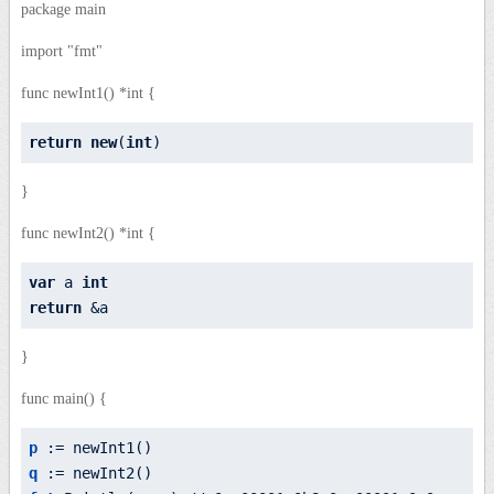
package main
import "fmt"
func newInt1() *int {
return
new
(
int
)
}
func newInt2() *int {
var
 a 
int
return
 &a
}
func main() {
p
q