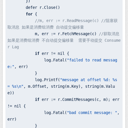
        })

        defer 
r.
Close()

for
 {

//m, err := r.ReadMessage(c) //阻塞获
取消息 如果是消费组消费 自动提交偏移量
            m, err := 
r.
FetchMessage(c) 
//获取消息 
如果是消费组消费 不自动提交偏移量  需要手动提交 Consume
r Lag
if
 err != nil {

log.
Fatal(
"failed to read messag
e:"
, err)

            }

log.
Printf(
"message at offset %d: %s 
= %s\n"
, 
m.
Offset, string(
m.
Key), string(
m.
Valu
e))

if
 err := 
r.
CommitMessages(c, m); err 
!= nil {

log.
Fatal(
"bad commit message: "
, 
err)

            }
