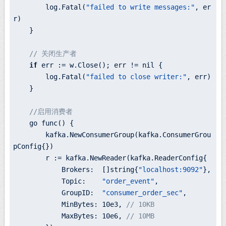
log.
Fatal(
"failed to write messages:"
, er
r)

    }

// 关闭生产者
if
 err := 
w.
Close(); err != nil {

log.
Fatal(
"failed to close writer:"
, err)

    }

//启用消费者
    go func() {

kafka.
NewConsumerGroup(
kafka.
ConsumerGrou
pConfig{})

        r := 
kafka.
NewReader(
kafka.
ReaderConfig{

            Brokers:  
[]
string{
"localhost:9092"
},

            Topic:    
"order_event"
,

            GroupID:  
"consumer_order_sec"
,

            MinBytes: 
10e3
, 
// 10KB
            MaxBytes: 
10e6
, 
// 10MB