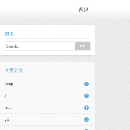
首页
搜素
Go
文章分类
lnmp
8
js
5
react
1
git
9