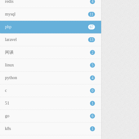
redis
4
mysql
11
php
67
laravel
13
闲谈
2
linux
5
python
4
c
0
51
1
go
6
k8s
1